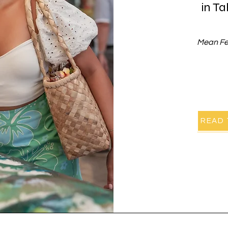
in T
Mean Fe
READ 