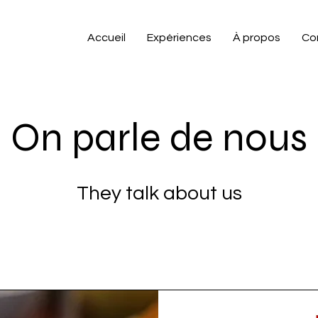
Accueil
Expériences
À propos
Co
On parle de nous
They talk about us